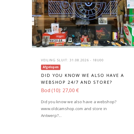
VEILING SLUIT
: 31.08.2026 - 18U00
Afgelopen
DID YOU KNOW WE ALSO HAVE A
WEBSHOP 24/7 AND STORE?
Bod (10): 27,00 €
Did you know we also have a webshop?
www.oldcamshop.com and store in
Antwerp?...