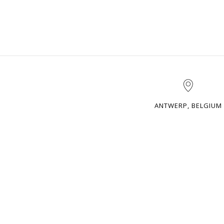
ANTWERP, BELGIUM