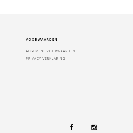
VOORWAARDEN
ALGEMENE VOORWAARDEN
PRIVACY VERKLARING