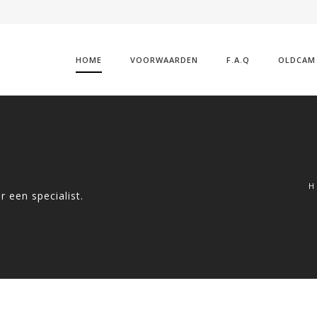
HOME
VOORWAARDEN
F.A.Q
OLDCAM
H
 een specialist.