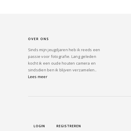
OVER ONS
Sinds mijn jeugdjaren heb ik reeds een
passie voor fotografie. Lang geleden
kocht ik een oude houten camera en
sindsdien ben ik blijven verzamelen..
Lees meer
LOGIN
REGISTREREN