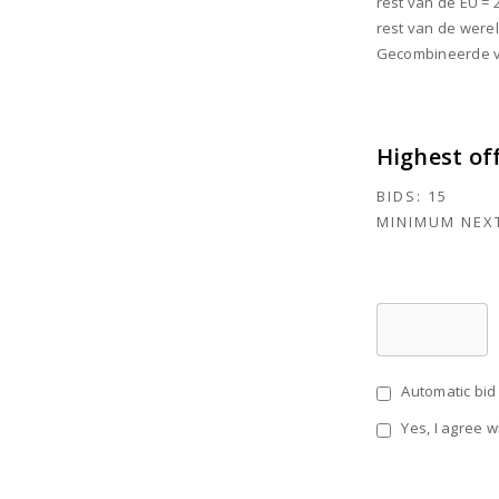
rest van de EU = 
rest van de werel
Gecombineerde ve
Highest of
BIDS:
15
MINIMUM NEXT
Automatic bid 
Yes, I agree w