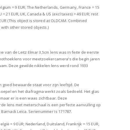
elgium = 9 EUR; The Netherlands, Germany, France = 15
EU = 21 EUR, UK, Canada & US (excl taxes) = 49 EUR; rest
 EUR (This object is stored at OLDCAM. Combined
 with other stored objects.)
e van de Leitz Elmar 3,5cm lens was in feite de eerste
oothoeklens voor meetzoekercamera's die begin jaren
wam. Deze gewilde nikkelen lens werd rond 1933
en goed bewaarde staat voor zijn leeftijd. De
 soepel en het diafragma werkt zoals bedoeld. Het glas
, maar er is een waas zichtbaar. Deze
de lens met meterschaal is een perfecte aanvulling op
k Barnack Leica. Serienummer is 171787.
lgië = 9 EUR; Nederland, Duitsland, Frankrijk = 15 EUR,