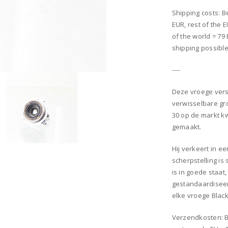
Shipping costs: B
EUR, rest of the 
of the world = 79
shipping possible
----
Deze vroege versi
verwisselbare gr
30 op de markt k
gemaakt.
Hij verkeert in e
scherpstelling is
is in goede staat
gestandaardiseer
elke vroege Blac
Verzendkosten: Be