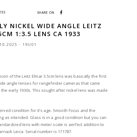
TES
SHARE ON
LY NICKEL WIDE ANGLE LEITZ
5CM 1:3.5 LENS CA 1933
10.2025
-
19U01
sion of the Leitz Elmar 3.5cm lens was basically the first
ide angle lenses for rangefinder cameras that came
n the early 1930s. This sought after nickel lens was made
eserved coniditon for it’s age. Smooth focus and the
ng as intended. Glass is in a good condition but you can
tandardized lens with meter scale is aerfect addition to
arnack Leica. Serial number is 171787.