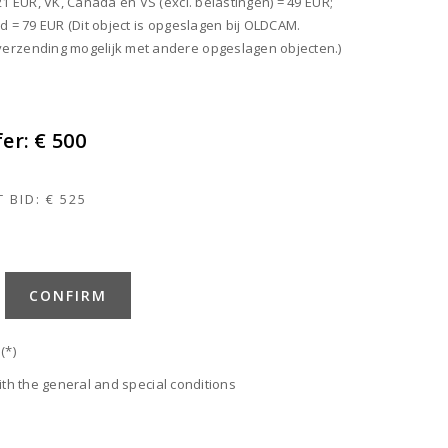
21 EUR, VK, Canada en VS (excl. belastingen) = 49 EUR;
d = 79 EUR (Dit object is opgeslagen bij OLDCAM.
rzending mogelijk met andere opgeslagen objecten.)
fer:
€ 500
 BID:
€ 525
CONFIRM
(*)
ith the general and special conditions