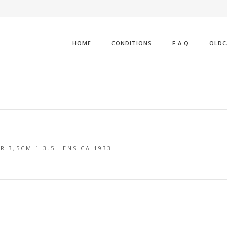
HOME
CONDITIONS
F.A.Q
OLDC
R 3,5CM 1:3.5 LENS CA 1933