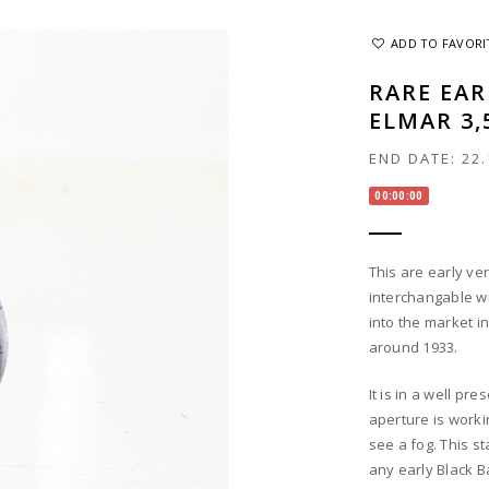
ADD TO FAVORI
RARE EAR
ELMAR 3,
END DATE:
22.
00:00:00
This are early ver
interchangable w
into the market i
around 1933.
It is in a well pr
aperture is worki
see a fog. This s
any early Black B