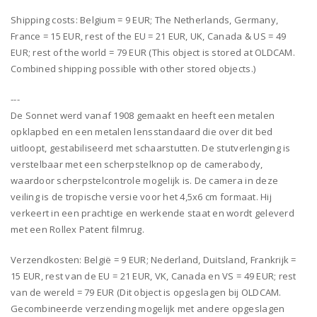
Shipping costs: Belgium = 9 EUR; The Netherlands, Germany,
France = 15 EUR, rest of the EU = 21 EUR, UK, Canada & US = 49
EUR; rest of the world = 79 EUR (This object is stored at OLDCAM.
Combined shipping possible with other stored objects.)
---
De Sonnet werd vanaf 1908 gemaakt en heeft een metalen
opklapbed en een metalen lensstandaard die over dit bed
uitloopt, gestabiliseerd met schaarstutten. De stutverlenging is
verstelbaar met een scherpstelknop op de camerabody,
waardoor scherpstelcontrole mogelijk is. De camera in deze
veiling is de tropische versie voor het 4,5x6 cm formaat. Hij
verkeert in een prachtige en werkende staat en wordt geleverd
met een Rollex Patent filmrug.
Verzendkosten: België = 9 EUR; Nederland, Duitsland, Frankrijk =
15 EUR, rest van de EU = 21 EUR, VK, Canada en VS = 49 EUR; rest
van de wereld = 79 EUR (Dit object is opgeslagen bij OLDCAM.
Gecombineerde verzending mogelijk met andere opgeslagen