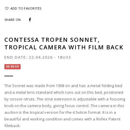
ADD TO FAVORITES
SHARE ON
CONTESSA TROPEN SONNET,
TROPICAL CAMERA WITH FILM BACK
END DATE:
22.04.2026
-
18U33
00:00:00
The Sonnet was made from 1908 on and has a metal folding bed
and a metal lens standard which runs out on this bed, positioned
by scissor-struts. The strut extension is adjustable with a focusing
knob on the camera body, giving focus control. The camera in this
auction is the tropical version for the 4.5x6cm format. It is in a
beautiful and working condition and comes with a Rollex Patent
filmback.