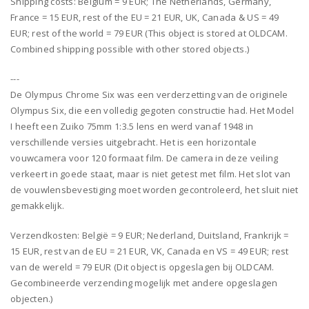
Shipping costs: Belgium = 9 EUR; The Netherlands, Germany,
France = 15 EUR, rest of the EU = 21 EUR, UK, Canada & US = 49
EUR; rest of the world = 79 EUR (This object is stored at OLDCAM.
Combined shipping possible with other stored objects.)
---
De Olympus Chrome Six was een verderzetting van de originele
Olympus Six, die een volledig gegoten constructie had. Het Model
I heeft een Zuiko 75mm 1:3.5 lens en werd vanaf 1948 in
verschillende versies uitgebracht. Het is een horizontale
vouwcamera voor 120 formaat film. De camera in deze veiling
verkeert in goede staat, maar is niet getest met film. Het slot van
de vouwlensbevestiging moet worden gecontroleerd, het sluit niet
gemakkelijk.
Verzendkosten: België = 9 EUR; Nederland, Duitsland, Frankrijk =
15 EUR, rest van de EU = 21 EUR, VK, Canada en VS = 49 EUR; rest
van de wereld = 79 EUR (Dit object is opgeslagen bij OLDCAM.
Gecombineerde verzending mogelijk met andere opgeslagen
objecten.)