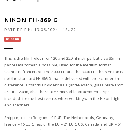
NIKON FH-869 G
DATE DE FIN:
19.06.2024
-
18U22
00:00:00
This is the film holder for 120 and 220 film strips, but also 35mm
panorama format is possible, used for the medium format
scanners from Nikon, the 8000 ED and the 9000 ED, this version is
not the standard FH-869 S that is delivered with the scanner, the
difference is that this holder has a (anti-Newton) glass plate from
around 20cm, also there are removable attachment strips
included, for the best results when working with the Nikon high-
end scanners!
Shipping costs: Belgium = 9 EUR; The Netherlands, Germany,
France = 15 EUR, rest of the EU = 21 EUR, US, Canada and UK = 64