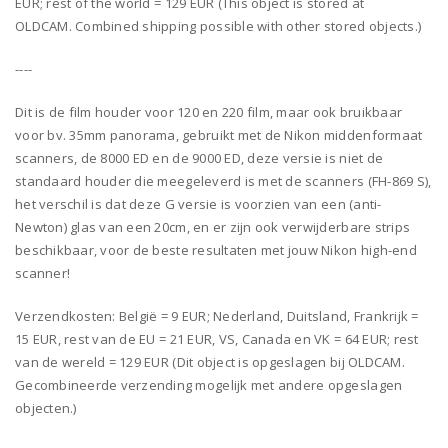
EUR; rest of the world = 129 EUR (This object is stored at
OLDCAM. Combined shipping possible with other stored objects.)
----
Dit is de film houder voor 120 en 220 film, maar ook bruikbaar
voor bv. 35mm panorama, gebruikt met de Nikon middenformaat
scanners, de 8000 ED en de 9000 ED, deze versie is niet de
standaard houder die meegeleverd is met de scanners (FH-869 S),
het verschil is dat deze G versie is voorzien van een (anti-
Newton) glas van een 20cm, en er zijn ook verwijderbare strips
beschikbaar, voor de beste resultaten met jouw Nikon high-end
scanner!
Verzendkosten: België = 9 EUR; Nederland, Duitsland, Frankrijk =
15 EUR, rest van de EU = 21 EUR, VS, Canada en VK = 64 EUR; rest
van de wereld = 129 EUR (Dit object is opgeslagen bij OLDCAM.
Gecombineerde verzending mogelijk met andere opgeslagen
objecten.)