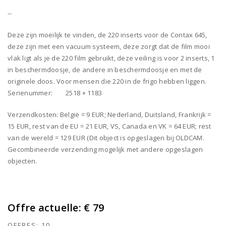
--
Deze zijn moeilijk te vinden, de 220 inserts voor de Contax 645,
deze zijn met een vacuum systeem, deze zorgt dat de film mooi
vlak ligt als je de 220 film gebruikt, deze veiling is voor 2 inserts, 1
in beschermdoosje, de andere in beschermdoosje en met de
originele doos. Voor mensen die 220 in de frigo hebben liggen.
Serienummer: 2518 + 1183
Verzendkosten: België = 9 EUR; Nederland, Duitsland, Frankrijk =
15 EUR, rest van de EU = 21 EUR, VS, Canada en VK = 64 EUR; rest
van de wereld = 129 EUR (Dit object is opgeslagen bij OLDCAM.
Gecombineerde verzending mogelijk met andere opgeslagen
objecten.
Offre actuelle:
€ 79
OFFRES:
10