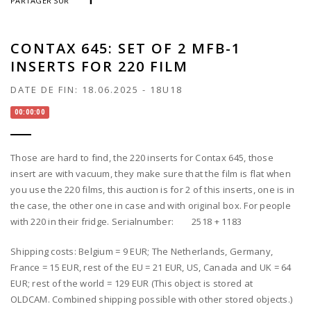
PARTAGER SUR
CONTAX 645: SET OF 2 MFB-1
INSERTS FOR 220 FILM
DATE DE FIN:
18.06.2025
-
18U18
00:00:00
Those are hard to find, the 220 inserts for Contax 645, those
insert are with vacuum, they make sure that the film is flat when
you use the 220 films, this auction is for 2 of this inserts, one is in
the case, the other one in case and with original box. For people
with 220 in their fridge. Serialnumber: 2518 + 1183
Shipping costs: Belgium = 9 EUR; The Netherlands, Germany,
France = 15 EUR, rest of the EU = 21 EUR, US, Canada and UK = 64
EUR; rest of the world = 129 EUR (This object is stored at
OLDCAM. Combined shipping possible with other stored objects.)