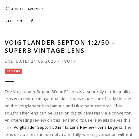
ADD TO FAVORITES
SHARE ON
VOIGTLANDER SEPTON 1:2/50 –
SUPERB VINTAGE LENS
END DATE:
21.05.2025
-
18U17
00:00:00
The Voigtlander Septon 50mm F2 lens is a superbly made quality
lens with unique image qualities. It was made specifically for use
on the Voigtlander Bessamatic and Ultramatic cameras. This
sought after lens can be used on digital cameras via a convertor.
An interesting review on this lens and its use is available via this
link:
Voigtländer Septon 50mm f2 Lens Review - Lens Legend
. The
lens on auction is in top notch and fully working condition without