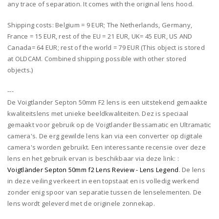
any trace of separation. It comes with the original lens hood.
Shipping costs: Belgium = 9 EUR; The Netherlands, Germany,
France = 15 EUR, rest of the EU = 21 EUR, UK= 45 EUR, US AND
Canada= 64 EUR; rest of the world = 79 EUR (This object is stored
at OLDCAM. Combined shipping possible with other stored
objects.)
---
De Voigtlander Septon 50mm F2 lens is een uitstekend gemaakte
kwaliteitslens met unieke beeldkwaliteiten. Dez is speciaal
gemaakt voor gebruik op de Voigtlander Bessamatic en Ultramatic
camera's. De erg gewilde lens kan via een converter op digitale
camera's worden gebruikt. Een interessante recensie over deze
lens en het gebruik ervan is beschikbaar via deze link: :
Voigtländer Septon 50mm f2 Lens Review - Lens Legend
. De lens
in deze veiling verkeert in een topstaat en is volledig werkend
zonder enig spoor van separatie tussen de lenselementen. De
lens wordt geleverd met de originele zonnekap.