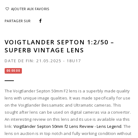
AJOUTER AUX FAVORIS
PARTAGER SUR
VOIGTLANDER SEPTON 1:2/50 –
SUPERB VINTAGE LENS
DATE DE FIN:
21.05.2025
-
18U17
00:00:00
The Voigtlander Septon 50mm F2 lens is a superbly made quality
lens with unique image qualities. It was made specifically for use
on the Voigtlander Bessamatic and Ultramatic cameras. This
sought after lens can be used on digital cameras via a convertor.
An interesting review on this lens and its use is available via this
link:
Voigtländer Septon 50mm f2 Lens Review - Lens Legend
. The
lens on auction is in top notch and fully working condition without