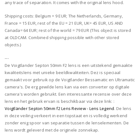
any trace of separation. It comes with the original lens hood.
Shipping costs: Belgium = 9 EUR; The Netherlands, Germany,
France = 15 EUR, rest of the EU = 21 EUR, UK= 45 EUR, US AND
Canada= 64 EUR; rest of the world = 79 EUR (This object is stored
at OLDCAM. Combined shipping possible with other stored
objects.)
---
De Voigtlander Septon 50mm F2 lens is een uitstekend gemaakte
kwaliteitslens met unieke beeldkwaliteiten. Dez is speciaal
gemaakt voor gebruik op de Voigtlander Bessamatic en Ultramatic
camera's. De erg gewilde lens kan via een converter op digitale
camera's worden gebruikt. Een interessante recensie over deze
lens en het gebruik ervan is beschikbaar via deze link: :
Voigtländer Septon 50mm f2 Lens Review - Lens Legend
. De lens
in deze veiling verkeert in een topstaat en is volledig werkend
zonder enig spoor van separatie tussen de lenselementen. De
lens wordt geleverd met de originele zonnekap.