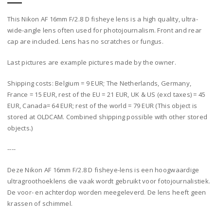
This Nikon AF 16mm F/2.8 D fisheye lens is a high quality, ultra-
wide-angle lens often used for photojournalism. Front and rear
cap are included. Lens has no scratches or fungus.
Last pictures are example pictures made by the owner.
Shipping costs: Belgium = 9 EUR; The Netherlands, Germany,
France = 15 EUR, rest of the EU = 21 EUR, UK & US (excl taxes) = 45
EUR, Canada= 64 EUR; rest of the world = 79 EUR (This object is
stored at OLDCAM. Combined shipping possible with other stored
objects.)
----
Deze Nikon AF 16mm F/2.8 D fisheye-lens is een hoogwaardige
ultragroothoeklens die vaak wordt gebruikt voor fotojournalistiek.
De voor- en achterdop worden meegeleverd. De lens heeft geen
krassen of schimmel.