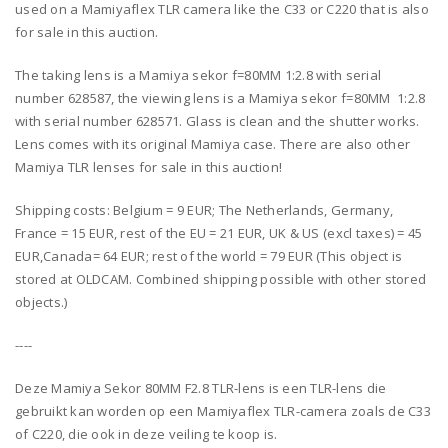
used on a Mamiyaflex TLR camera like the C33 or C220 that is also
for sale in this auction.
The taking lens is a Mamiya sekor f=80MM 1:2.8 with serial
number 628587, the viewing lens is a Mamiya sekor f=80MM 1:2.8
with serial number 628571. Glass is clean and the shutter works.
Lens comes with its original Mamiya case. There are also other
Mamiya TLR lenses for sale in this auction!
Shipping costs: Belgium = 9 EUR; The Netherlands, Germany,
France = 15 EUR, rest of the EU = 21 EUR, UK & US (excl taxes) = 45
EUR,Canada= 64 EUR; rest of the world = 79 EUR (This object is
stored at OLDCAM. Combined shipping possible with other stored
objects.)
----
Deze Mamiya Sekor 80MM F2.8 TLR-lens is een TLR-lens die
gebruikt kan worden op een Mamiyaflex TLR-camera zoals de C33
of C220, die ook in deze veiling te koop is.