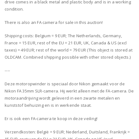
drive comes in a black metal and plastic body and is in a working
condition.
There is also an FA camera for sale in this auction!
Shipping costs: Belgium = 9 EUR; The Netherlands, Germany,
France = 15 EUR, rest of the EU = 21 EUR, UK, Canada & US (excl
taxes) = 49 EUR; rest of the world = 79 EUR (This object is stored at
OLDCAM. Combined shipping possible with other stored objects.)
----
Deze motoropwinder is speciaal door Nikon gemaakt voor de
Nikon FA 35mm SLR-camera. Hij werkt alleen met de FA-camera. De
motoraandrijving wordt geleverd in een zwarte metalen en
kunststof behuizing en is in werkende staat.
Er is ook een FA-camera te koop in deze veiling!
Verzendkosten: België = 9 EUR; Nederland, Duitsland, Frankrijk =
15 EUR, rest van de EU = 21 EUR, VK, Canada en VS (excl.