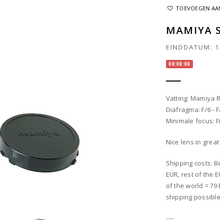
TOEVOEGEN AAN
MAMIYA S
EINDDATUM:
1
00:00:00
Vatting: Mamiya 
Diafragma: F/6 - 
Minimale focus: Fi
Nice lens in great
Shipping costs: B
EUR, rest of the 
of the world = 79
shipping possible
----