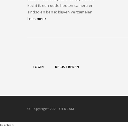
kocht ik een oude houten camera en
sindsdien ben ik blijven verzamelen..
Lees meer
LOGIN
REGISTREREN
©
Copyright
2021
OLDCAM
loading