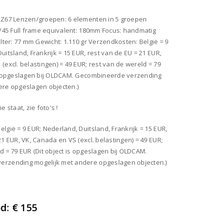
RZ67 Lenzen/groepen: 6 elementen in 5 groepen
F/45 Full frame equivalent: 180mm Focus: handmatig
ilter: 77 mm Gewicht: 1.110 gr Verzendkosten: België = 9
uitsland, Frankrijk = 15 EUR, rest van de EU = 21 EUR,
(excl. belastingen) = 49 EUR; rest van de wereld = 79
is opgeslagen bij OLDCAM. Gecombineerde verzending
ere opgeslagen objecten.)
e staat, zie foto's !
lgië = 9 EUR; Nederland, Duitsland, Frankrijk = 15 EUR,
21 EUR, VK, Canada en VS (excl. belastingen) = 49 EUR;
d = 79 EUR (Dit object is opgeslagen bij OLDCAM.
rzending mogelijk met andere opgeslagen objecten.)
od:
€ 155