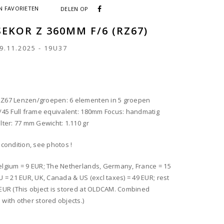
 FAVORIETEN
DELEN OP
EKOR Z 360MM F/6 (RZ67)
9.11.2025
-
19U37
RZ67 Lenzen/groepen: 6 elementen in 5 groepen
F/45 Full frame equivalent: 180mm Focus: handmatig
lter: 77 mm Gewicht: 1.110 gr
 condition, see photos !
elgium = 9 EUR; The Netherlands, Germany, France = 15
EU = 21 EUR, UK, Canada & US (excl taxes) = 49 EUR; rest
 EUR (This object is stored at OLDCAM. Combined
 with other stored objects.)