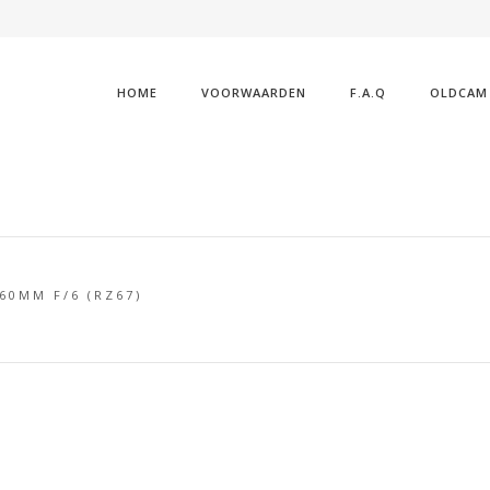
HOME
VOORWAARDEN
F.A.Q
OLDCAM
60MM F/6 (RZ67)