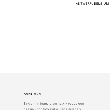
ANTWERP, BELGIUM
OVER ONS
Sinds mijn jeugdjaren heb ik reeds een
passie voor fotografie. Lang geleden