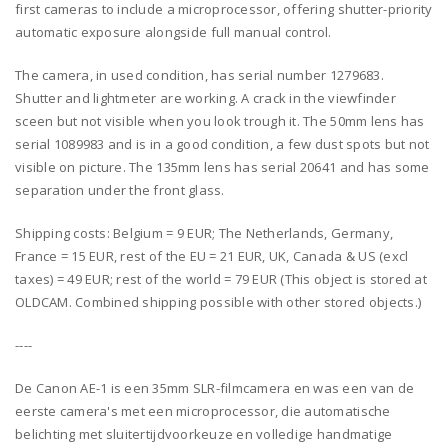
first cameras to include a microprocessor, offering shutter-priority
automatic exposure alongside full manual control.
The camera, in used condition, has serial number 1279683.
Shutter and lightmeter are working. A crack in the viewfinder
sceen but not visible when you look trough it. The 50mm lens has
serial 1089983 and is in a good condition, a few dust spots but not
visible on picture. The 135mm lens has serial 20641 and has some
separation under the front glass.
Shipping costs: Belgium = 9 EUR; The Netherlands, Germany,
France = 15 EUR, rest of the EU = 21 EUR, UK, Canada & US (excl
taxes) = 49 EUR; rest of the world = 79 EUR (This object is stored at
OLDCAM. Combined shipping possible with other stored objects.)
----
De Canon AE-1 is een 35mm SLR-filmcamera en was een van de
eerste camera's met een microprocessor, die automatische
belichting met sluitertijdvoorkeuze en volledige handmatige