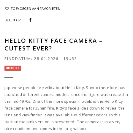
TOEVOEGEN AAN FAVORIETEN
DELEN OP
HELLO KITTY FACE CAMERA –
CUTEST EVER?
EINDDATUM:
28.01.2026
-
19U35
00:00:00
Japanese people are wild about Hello Kitty. Sanrio therefore has
launched different camera models since the figure was created in
the mid-1970s. One of the more special models is the Hello Kitty
face camera for 35mm film. Kitty’s face slides down to reveal the
lens and viewfinder. It was available in different colors, in this
auction the pink version is presented. The camera is in a very
nice condition and comes in the original box.