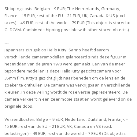
Shipping costs: Belgium = 9 EUR; The Netherlands, Germany,
France = 15 EUR, rest of the EU = 21 EUR, UK, Canada & US (excl
taxes) = 49 EUR; rest of the world = 79 EUR (This object is stored at
OLDCAM. Combined shipping possible with other stored objects.)
---
Japanners zijn gek op Hello Kitty. Sanrio heeft daarom
verschillende cameramodellen gelanceerd sinds deze figuur in
het midden van de jaren 1970 werd gemaakt. Eén van de meer
bijzondere modellen is deze Hello Kitty gezichtscamera voor
35mm film. Kitty's gezicht glijdt naar beneden om de lens en de
zoeker te onthullen. De camera was verkrijgbaar in verschillende
kleuren, in deze veiling wordt de roze versie gepresenteerd. De
camera verkeert in een zeer mooie staat en wordt geleverd on de
originele doos.
Verzendkosten: België = 9 EUR; Nederland, Duitsland, Frankrijk =
15 EUR, rest van de EU = 21 EUR, VK, Canada en VS (excl.
belastingen) = 49 EUR; rest van de wereld = 79 EUR (Dit object is