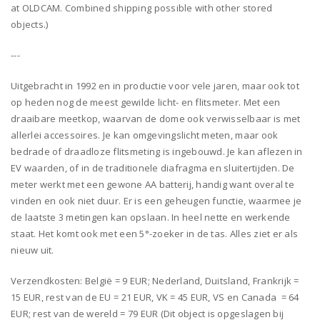
at OLDCAM. Combined shipping possible with other stored
objects.)
---
Uitgebracht in 1992 en in productie voor vele jaren, maar ook tot
op heden nog de meest gewilde licht- en flitsmeter. Met een
draaibare meetkop, waarvan de dome ook verwisselbaar is met
allerlei accessoires. Je kan omgevingslicht meten, maar ook
bedrade of draadloze flitsmeting is ingebouwd. Je kan aflezen in
EV waarden, of in de traditionele diafragma en sluitertijden. De
meter werkt met een gewone AA batterij, handig want overal te
vinden en ook niet duur. Er is een geheugen functie, waarmee je
de laatste 3 metingen kan opslaan. In heel nette en werkende
staat. Het komt ook met een 5°-zoeker in de tas. Alles ziet er als
nieuw uit.
Verzendkosten: België = 9 EUR; Nederland, Duitsland, Frankrijk =
15 EUR, rest van de EU = 21 EUR, VK = 45 EUR, VS en Canada = 64
EUR; rest van de wereld = 79 EUR (Dit object is opgeslagen bij