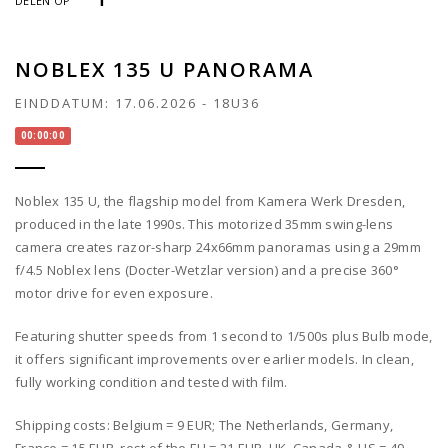
DELEN OP
NOBLEX 135 U PANORAMA
EINDDATUM:
17.06.2026
-
18U36
00:00:00
Noblex 135 U, the flagship model from Kamera Werk Dresden,
produced in the late 1990s. This motorized 35mm swing-lens
camera creates razor-sharp 24x66mm panoramas using a 29mm
f/4.5 Noblex lens (Docter-Wetzlar version) and a precise 360°
motor drive for even exposure.
Featuring shutter speeds from 1 second to 1/500s plus Bulb mode,
it offers significant improvements over earlier models. In clean,
fully working condition and tested with film.
Shipping costs: Belgium = 9 EUR; The Netherlands, Germany,