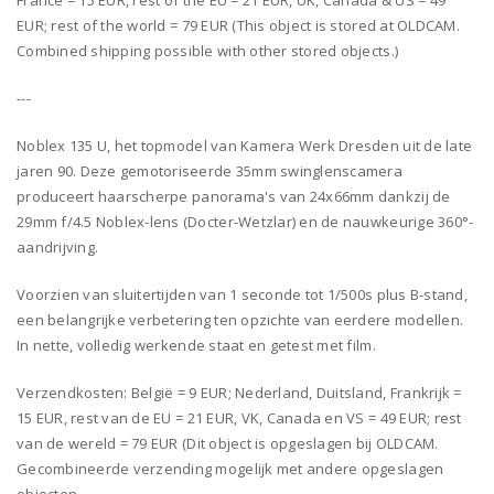
France = 15 EUR, rest of the EU = 21 EUR, UK, Canada & US = 49
EUR; rest of the world = 79 EUR (This object is stored at OLDCAM.
Combined shipping possible with other stored objects.)
---
Noblex 135 U, het topmodel van Kamera Werk Dresden uit de late
jaren 90. Deze gemotoriseerde 35mm swinglenscamera
produceert haarscherpe panorama's van 24x66mm dankzij de
29mm f/4.5 Noblex-lens (Docter-Wetzlar) en de nauwkeurige 360°-
aandrijving.
Voorzien van sluitertijden van 1 seconde tot 1/500s plus B-stand,
een belangrijke verbetering ten opzichte van eerdere modellen.
In nette, volledig werkende staat en getest met film.
Verzendkosten: België = 9 EUR; Nederland, Duitsland, Frankrijk =
15 EUR, rest van de EU = 21 EUR, VK, Canada en VS = 49 EUR; rest
van de wereld = 79 EUR (Dit object is opgeslagen bij OLDCAM.
Gecombineerde verzending mogelijk met andere opgeslagen