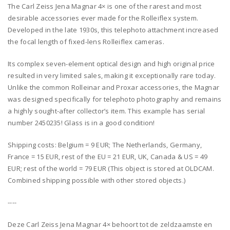
The Carl Zeiss Jena Magnar 4× is one of the rarest and most
desirable accessories ever made for the Rolleiflex system.
Developed in the late 1930s, this telephoto attachment increased
the focal length of fixed-lens Rolleiflex cameras.
Its complex seven-element optical design and high original price
resulted in very limited sales, making it exceptionally rare today.
Unlike the common Rolleinar and Proxar accessories, the Magnar
was designed specifically for telephoto photography and remains
a highly sought-after collector’s item. This example has serial
number 2450235! Glass is in a good condition!
Shipping costs: Belgium = 9 EUR; The Netherlands, Germany,
France = 15 EUR, rest of the EU = 21 EUR, UK, Canada & US = 49
EUR; rest of the world = 79 EUR (This object is stored at OLDCAM.
Combined shipping possible with other stored objects.)
----
Deze Carl Zeiss Jena Magnar 4× behoort tot de zeldzaamste en